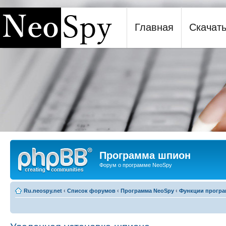
Главная
Скачат
Программа шпион NeoSpy
Программа шпион
Форум о программе NeoSpy
Ru.neospy.net
‹
Список форумов
‹
Программа NeoSpy
‹
Функции прогр