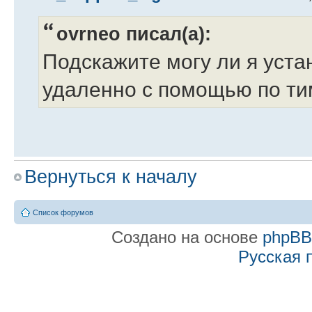
ovrneo писал(а):
Подскажите могу ли я уста
удаленно с помощью по т
Здравствуйте.
Вернуться к началу
Список форумов
Да, с помощью этой прогр
Создано на основе
phpB
Русская 
компьютером, которое позв
Re: Удаленная устано