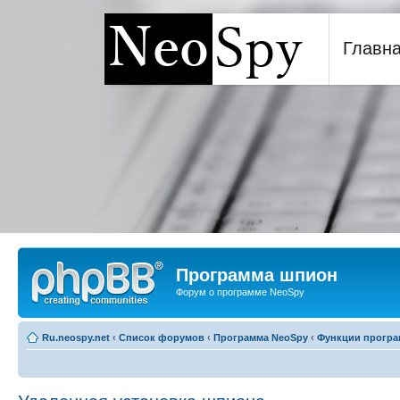
Главн
Программа шпион NeoSp
Программа шпион
Форум о программе NeoSpy
Ru.neospy.net
‹
Список форумов
‹
Программа NeoSpy
‹
Функции прогр