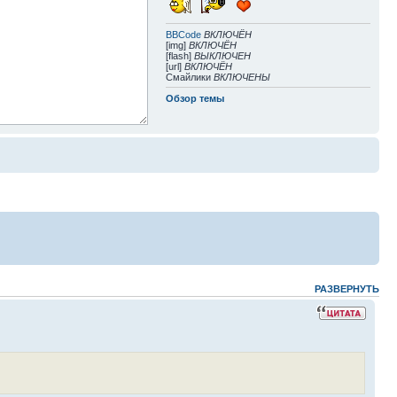
BBCode
ВКЛЮЧЁН
[img]
ВКЛЮЧЁН
[flash]
ВЫКЛЮЧЕН
[url]
ВКЛЮЧЁН
Смайлики
ВКЛЮЧЕНЫ
Обзор темы
РАЗВЕРНУТЬ