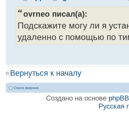
ovrneo писал(а):
Подскажите могу ли я уста
удаленно с помощью по т
Здравствуйте.
Вернуться к началу
Список форумов
Да, с помощью этой прогр
Создано на основе
phpB
Русская 
компьютером, которое позв
Re: Удаленная устано