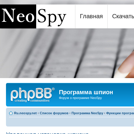
Главная
Скачат
Программа шпион NeoSpy
Программа шпион
Форум о программе NeoSpy
Ru.neospy.net
‹
Список форумов
‹
Программа NeoSpy
‹
Функции прогр