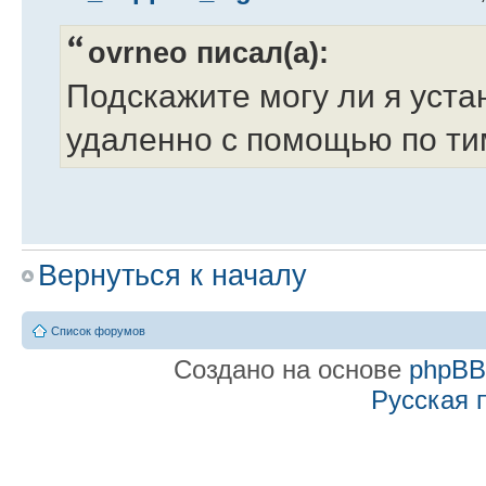
ovrneo писал(а):
Подскажите могу ли я уста
удаленно с помощью по т
Здравствуйте.
Вернуться к началу
Список форумов
Да, с помощью этой прогр
Создано на основе
phpB
Русская 
компьютером, которое позв
Re: Удаленная устано