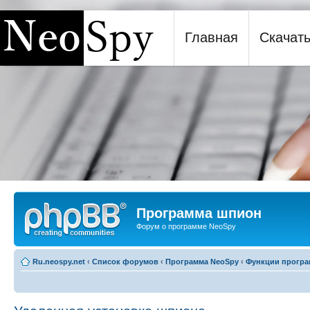
Главная
Скачат
Программа шпион NeoSpy
Программа шпион
Форум о программе NeoSpy
Ru.neospy.net
‹
Список форумов
‹
Программа NeoSpy
‹
Функции прогр