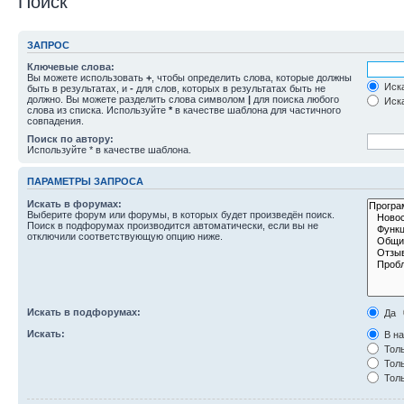
Поиск
ЗАПРОС
Ключевые слова:
Вы можете использовать
+
, чтобы определить слова, которые должны
Иска
быть в результатах, и
-
для слов, которых в результатах быть не
должно. Вы можете разделить слова символом
|
для поиска любого
Иска
слова из списка. Используйте
*
в качестве шаблона для частичного
совпадения.
Поиск по автору:
Используйте * в качестве шаблона.
ПАРАМЕТРЫ ЗАПРОСА
Искать в форумах:
Выберите форум или форумы, в которых будет произведён поиск.
Поиск в подфорумах производится автоматически, если вы не
отключили соответствующую опцию ниже.
Искать в подфорумах:
Да
Искать:
В на
Толь
Толь
Толь