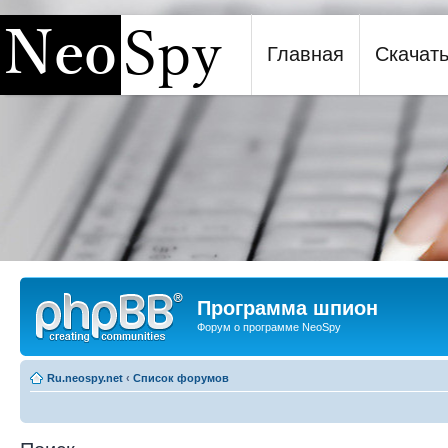
Главная
Скачат
Программа шпион NeoSpy
Программа шпион
Форум о программе NeoSpy
Ru.neospy.net
‹
Список форумов