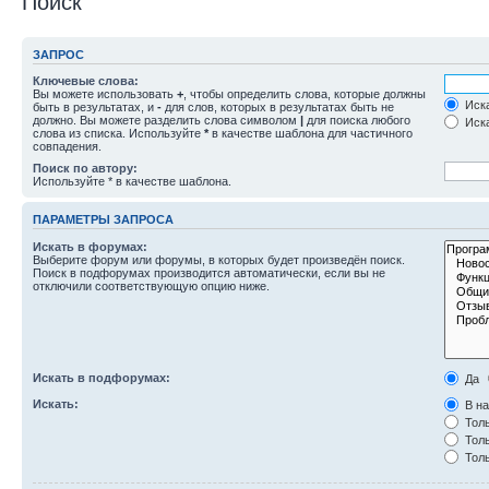
Поиск
ЗАПРОС
Ключевые слова:
Вы можете использовать
+
, чтобы определить слова, которые должны
Иска
быть в результатах, и
-
для слов, которых в результатах быть не
должно. Вы можете разделить слова символом
|
для поиска любого
Иска
слова из списка. Используйте
*
в качестве шаблона для частичного
совпадения.
Поиск по автору:
Используйте * в качестве шаблона.
ПАРАМЕТРЫ ЗАПРОСА
Искать в форумах:
Выберите форум или форумы, в которых будет произведён поиск.
Поиск в подфорумах производится автоматически, если вы не
отключили соответствующую опцию ниже.
Искать в подфорумах:
Да
Искать:
В на
Толь
Толь
Толь