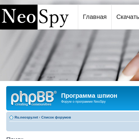
Главная
Скачат
Программа шпион NeoSpy
Программа шпион
Форум о программе NeoSpy
Ru.neospy.net
‹
Список форумов