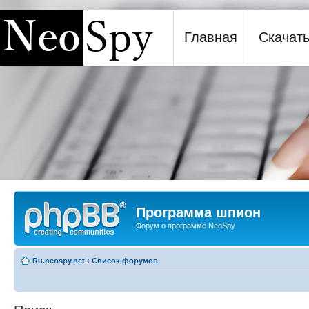
Главная
Скачат
Программа шпион NeoSpy
Программа шпион
Форум о программе NeoSpy
Ru.neospy.net
‹
Список форумов