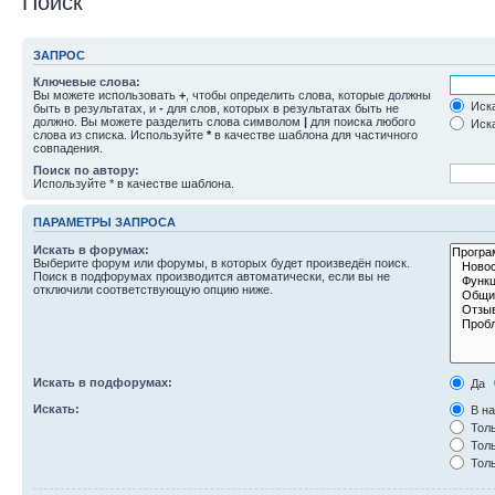
Поиск
ЗАПРОС
Ключевые слова:
Вы можете использовать
+
, чтобы определить слова, которые должны
Иска
быть в результатах, и
-
для слов, которых в результатах быть не
должно. Вы можете разделить слова символом
|
для поиска любого
Иска
слова из списка. Используйте
*
в качестве шаблона для частичного
совпадения.
Поиск по автору:
Используйте * в качестве шаблона.
ПАРАМЕТРЫ ЗАПРОСА
Искать в форумах:
Выберите форум или форумы, в которых будет произведён поиск.
Поиск в подфорумах производится автоматически, если вы не
отключили соответствующую опцию ниже.
Искать в подфорумах:
Да
Искать:
В на
Толь
Толь
Толь