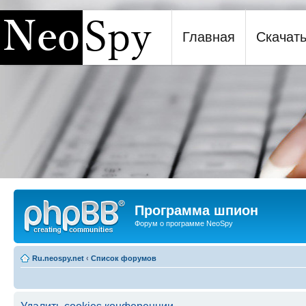
Главная
Скачат
Программа шпион NeoSpy
Программа шпион
Форум о программе NeoSpy
Ru.neospy.net
‹
Список форумов