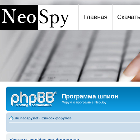
Главная
Скачат
Программа шпион NeoSpy
Программа шпион
Форум о программе NeoSpy
Ru.neospy.net
‹
Список форумов