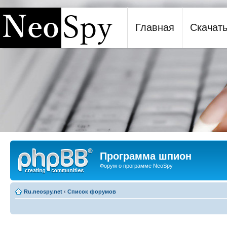
Главная
Скачат
Программа шпион NeoSpy
Программа шпион
Форум о программе NeoSpy
Ru.neospy.net
‹
Список форумов