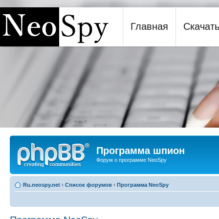
Главная
Скачат
Программа шпион NeoSpy
Программа шпион
Форум о программе NeoSpy
Ru.neospy.net
‹
Список форумов
‹
Программа NeoSpy