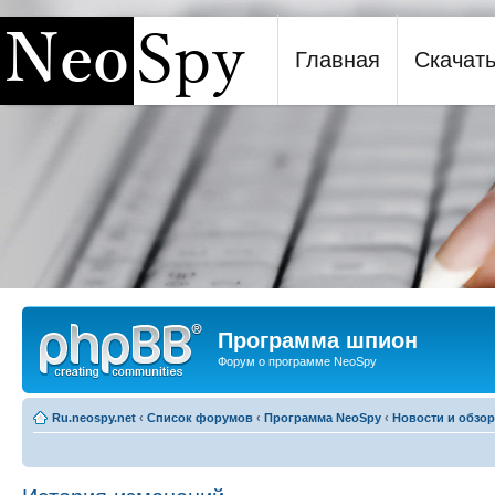
Главная
Скачат
Программа шпион NeoSpy
Программа шпион
Форум о программе NeoSpy
Ru.neospy.net
‹
Список форумов
‹
Программа NeoSpy
‹
Новости и обзо