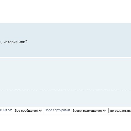
, история или?
ения за:
Поле сортировки