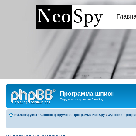
Главн
Программа шпион NeoSp
Программа шпион
Форум о программе NeoSpy
Ru.neospy.net
‹
Список форумов
‹
Программа NeoSpy
‹
Функции прогр