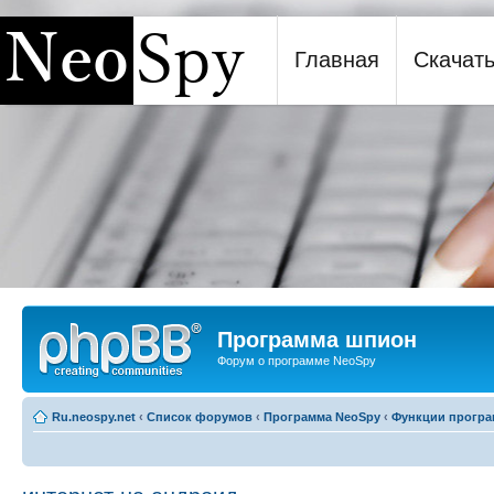
Главная
Скачат
Программа шпион NeoSpy
Программа шпион
Форум о программе NeoSpy
Ru.neospy.net
‹
Список форумов
‹
Программа NeoSpy
‹
Функции прогр