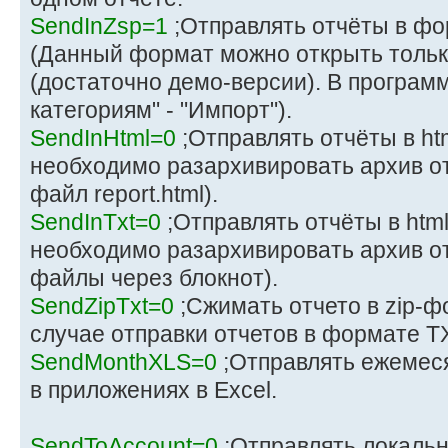
SendInZsp=1
;Отправлять отчёты в ф
(Данный формат можно открыть тольк
(достаточно демо-версии). В программ
категориям" - "Импорт").
SendInHtml=0
;Отправлять отчёты в ht
необходимо разархивировать архив от
файл report.html).
SendInTxt=0
;Отправлять отчёты в htm
необходимо разархивировать архив о
файлы через блокнот).
SendZipTxt=0
;Сжимать отчето в zip-ф
случае отправки отчетов в формате T
SendMonthXLS=0
;Отправлять ежемес
в приложениях в Excel.
SendToAccount=0
;Отправлять локальн