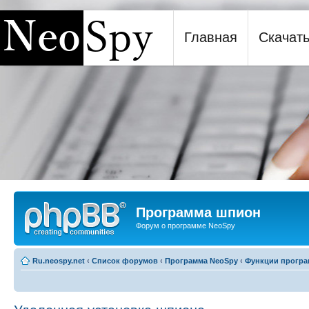
Главная
Скачат
Программа шпион NeoSpy
Программа шпион
Форум о программе NeoSpy
Ru.neospy.net
‹
Список форумов
‹
Программа NeoSpy
‹
Функции прогр