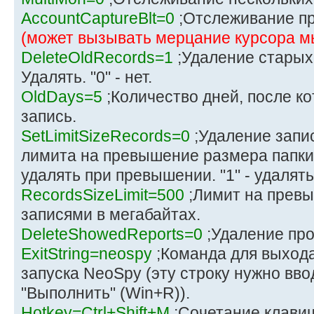
AccountCaptureBlt=0
;Отслеживание п
(может вызывать мерцание курсора 
DeleteOldRecords=1
;Удаление старых 
Удалять. "0" - нет.
OldDays=5
;Количество дней, после ко
запись.
SetLimitSizeRecords=0
;Удаление запи
лимита на превышение размера папки с
удалять при превышении. "1" - удалять
RecordsSizeLimit=500
;Лимит на превы
записями в мегабайтах.
DeleteShowedReports=0
;Удаление пр
ExitString=neospy
;Команда для выхода
запуска NeoSpy (эту строку нужно ввод
"Выполнить" (Win+R)).
Hotkey=Ctrl+Shift+M
;Сочетание клавиш