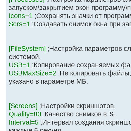
запуском\закрытием окон программу\п
Icons=1
;Сохранять значки от програм
Scrs=1
;Создавать снимок окна при з
[FileSystem]
;Настройка параметров с
системой.
USB=1
;Копирование сохраняемых фа
USBMaxSize=2
;Не копировать файлы,
указано в параметре МБ.
[Screens]
;Настройки скриншотов.
Quality=80
;Качество снимков в %.
Interval=5
;Интервал создания скриншот
каждые 5 секунд.