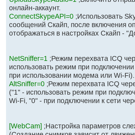
онлайн-аккаунт.
ConnectSkypeAPI=0
;Использовать Sky
сообщений Скайп, после включения о
отображаться в настройках Скайп - "Д
NetSniffer=1
;Режим перехвата ICQ чере
использовать режим при подключении к 
при использовании модема или Wi-Fi).
AltSniffer=0
;Режим перехвата ICQ чер
("1" - использовать режим при подклю
Wi-Fi, "0" - при подключении к сети че
[WebCam]
;Настройка параметров сле
(Создание снимков зависит от движен