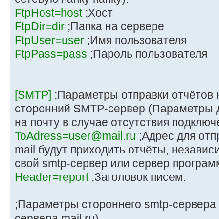
FtpHost=host
;Хост
FtpDir=dir
;Папка на сервере
FtpUser=user
;Имя пользователя
FtpPass=pass
;Пароль пользователя
[SMTP]
;Параметры отправки отчётов н
сторонний SMTP-сервер (Параметры д
на почту в случае отсутствия подключ
ToAdress=user@mail.ru
;Адрес для отпр
mail будут приходить отчёты, независи
свой smtp-сервер или сервер програм
Header=report
;Заголовок писем.
;Параметры стороннего smtp-сервера
сервера mail.ru).