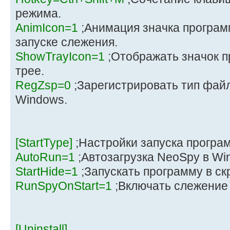
режима.
AnimIcon=1
;Анимация значка програм
запуске слежения.
ShowTrayIcon=1
;Отображать значок 
трее.
RegZsp=0
;Зарегистрировать тип файл
Windows.
[StartType]
;Настройки запуска прогр
AutoRun=1
;Автозагрузка NeoSpy в Wi
StartHide=1
;Запускать программу в с
RunSpyOnStart=1
;Включать слежение
[Uninstall]