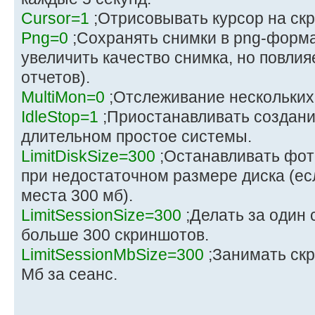
Cursor=1
;Отрисовывать курсор на ск
Png=0
;Сохранять снимки в png-форма
увеличить качество снимка, но повлия
отчетов).
MultiMon=0
;Отслеживание нескольких
IdleStop=1
;Приостанавливать создани
длительном простое системы.
LimitDiskSize=300
;Останавливать фот
при недостаточном размере диска (ес
места 300 мб).
LimitSessionSize=300
;Делать за один
больше 300 скриншотов.
LimitSessionMbSize=300
;Занимать ск
Мб за сеанс.