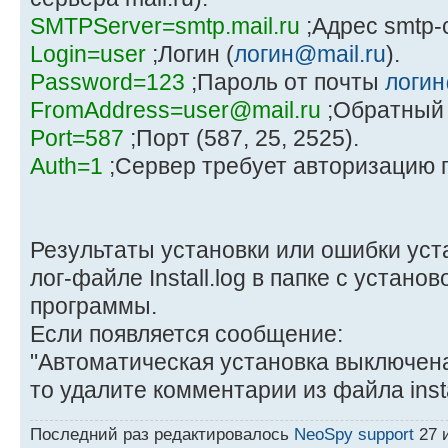
SMTPServer=smtp.mail.ru
;Адрес smtp-
Login=user
;Логин (
логин@mail.ru
).
Password=123
;Пароль от почты
логин
FromAddress=user@mail.ru
;Обратный 
Port=587
;Порт (587, 25, 2525).
Auth=1
;Сервер требует авторизацию п
Результаты установки или ошибки уст
лог-файле Install.log в папке с уста
программы.
Если появляется сообщение:
"Автоматическая установка выключен
то удалите комментарии из файла instal
Последний раз редактировалось
NeoSpy support
27 и