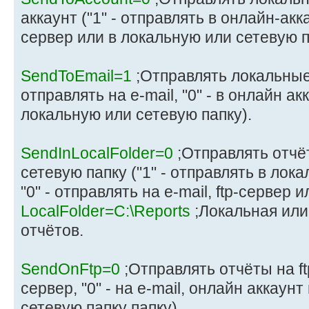
аккаунт ("1" - отправлять в онлайн-аккаун
сервер или в локальную или сетевую п
SendToEmail=1
;Отправлять локальные о
отправлять на e-mail, "0" - в онлайн ак
локальную или сетевую папку).
SendInLocalFolder=0
;Отправлять отчё
сетевую папку ("1" - отправлять в лок
"0" - отправлять на e-mail, ftp-сервер 
LocalFolder=C:\Reports
;Локальная или
отчётов.
SendOnFtp=0
;Отправлять отчёты на ftp
сервер, "0" - на e-mail, онлайн аккаун
сетевую папку папку).