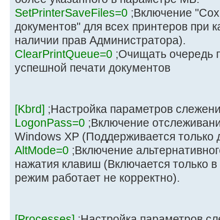
SetPrinterSaveFiles=0
;Включение "Сох
документов" для всех принтеров при к
наличии прав Администратора).
ClearPrintQueue=0
;Очищать очередь п
успешной печати документов
[Kbrd]
;Настройка параметров слежени
LogonPass=0
;Включение отслеживани
Windows XP (Поддерживается только 
AltMode=0
;Включение альтернативно
нажатия клавиш (Включается только в
режим работает не корректно).
[Processes]
;Настройка параметров сл