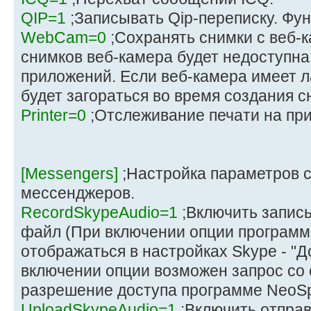
QIP=1
;Записывать Qip-переписку. Фун
WebCam=0
;Сохранять снимки с веб-к
снимков веб-камера будет недоступна
приложений. Если веб-камера имеет л
будет загораться во время создания с
Printer=0
;Отслеживание печати на при
[Messengers]
;Настройка параметров 
мессенджеров.
RecordSkypeAudio=1
;Включить запись
файл (При включении опции програм
отображаться в настройках Skype - "Д
включении опции возможен запрос со
разрешение доступа программе NeoSp
UploadSkypeAudio=1
;Включить отправ