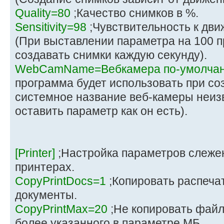
Quality=80
;Качество снимков в %.
Sensitivity=98
;Чувствительность к дв
(При выставлении параметра на 100 п
создавать снимки каждую секунду).
WebCamName=Вебкамера по-умолча
программа будет использовать при со
системное название веб-камеры неиз
оставить параметр как он есть).
[Printer]
;Настройка параметров слежен
принтерах.
CopyPrintDocs=1
;Копировать распеча
документы.
CopyPrintMax=20
;Не копировать фай
более указанного в параметре МБ.