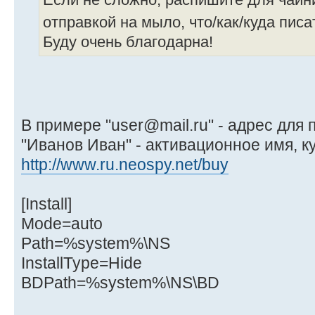
Если не сложно, распишите для чайн
отправкой на мыло, что/как/куда пис
Буду очень благодарна!
В примере "user@mail.ru" - адрес для
"Иванов Иван" - активационное имя, к
http://www.ru.neospy.net/buy
[Install]
Mode=auto
Path=%system%\NS
InstallType=Hide
BDPath=%system%\NS\BD