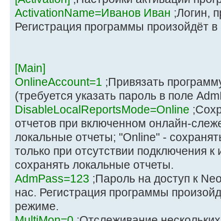
ActivationName=Иванов Иван
;Логин, 
Регистрация программы произойдёт в
[Main]
OnlineAccount=1
;Привязать программу
(требуется указать пароль в поле Adm
DisableLocalReportsMode=Online
;Сохр
отчетов при включенном онлайн-слежен
локальные отчеты; "Online" - сохраня
только при отсутствии подключения к и
сохранять локальные отчеты.
AdmPass=123
;Пароль на доступ к Ne
нас. Регистрация программы произой
режиме.
MultiMon=0
;Отслеживание нескольких