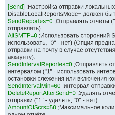
[Send]
;Настройка отправки локальных
DisableLocalReportsMode= должен быть 
SendReportes=0
;Отправлять отчёты ("1
отправлять).
AltSMTP=0
;Использовать сторонний S
использовать, "0" - нет) (Опция предн
отправки на почту в случае отсутстви
аккаунту).
SendIntervalReportes=0
;Отправлять о
интервалом ("1" - использовать интерв
остановки слежения или включения ко
SendIntervalMin=60
;интервал отправки
DeleteReportAfterSend=0
;Удалять отч
отправки ("1" - удалять, "0" - нет).
AmountOfScrs=50
;Максимальное коли
одном отчёте.