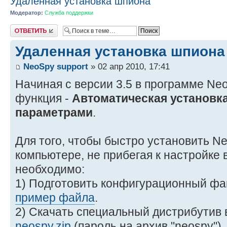
Удаленная установка шпиона
Модератор:
Служба поддержки
Ответить
Удаленная установка шпиона
NeoSpy support
» 02 апр 2010, 17:41
Начиная с версии 3.5 в программе Ne
функция -
Автоматическая установк
параметрами
.
Для того, чтобы быстро установить N
компьютере, не прибегая к настройке 
необходимо:
1) Подготовить конфигурационный ф
пример файла
.
2) Скачать специальный дистрибутив
neospy.zip
(пароль на архив "neospy").