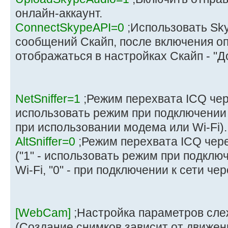
онлайн-аккаунт.
ConnectSkypeAPI=0
;Использовать Sky
сообщений Скайп, после включения о
отображаться в настройках Скайп - "Д
NetSniffer=1
;Режим перехвата ICQ чере
использовать режим при подключении к 
при использовании модема или Wi-Fi).
AltSniffer=0
;Режим перехвата ICQ чер
("1" - использовать режим при подклю
Wi-Fi, "0" - при подключении к сети че
[WebCam]
;Настройка параметров сле
(Создание снимков зависит от движен