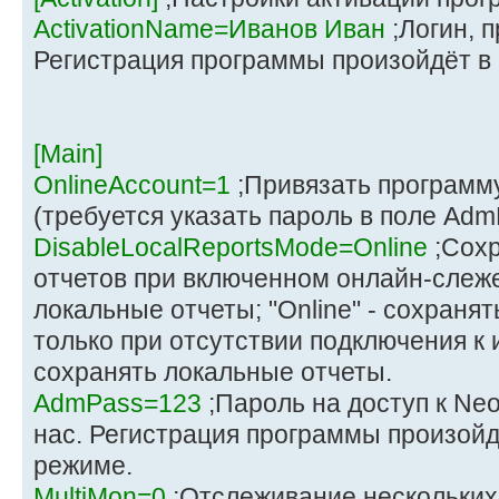
ActivationName=Иванов Иван
;Логин, 
Регистрация программы произойдёт в
[Main]
OnlineAccount=1
;Привязать программу
(требуется указать пароль в поле Adm
DisableLocalReportsMode=Online
;Сохр
отчетов при включенном онлайн-слежен
локальные отчеты; "Online" - сохраня
только при отсутствии подключения к и
сохранять локальные отчеты.
AdmPass=123
;Пароль на доступ к Ne
нас. Регистрация программы произой
режиме.
MultiMon=0
;Отслеживание нескольких