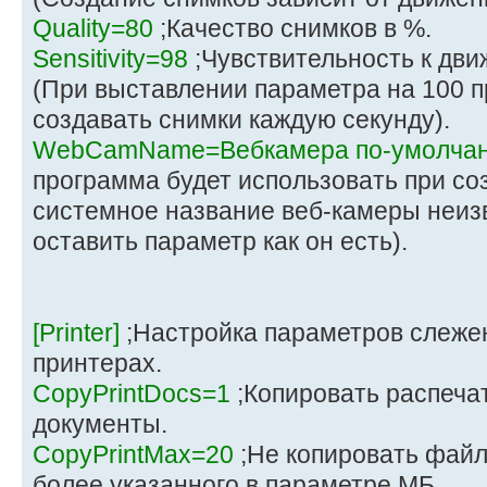
Quality=80
;Качество снимков в %.
Sensitivity=98
;Чувствительность к дв
(При выставлении параметра на 100 п
создавать снимки каждую секунду).
WebCamName=Вебкамера по-умолча
программа будет использовать при со
системное название веб-камеры неиз
оставить параметр как он есть).
[Printer]
;Настройка параметров слежен
принтерах.
CopyPrintDocs=1
;Копировать распеча
документы.
CopyPrintMax=20
;Не копировать фай
более указанного в параметре МБ.