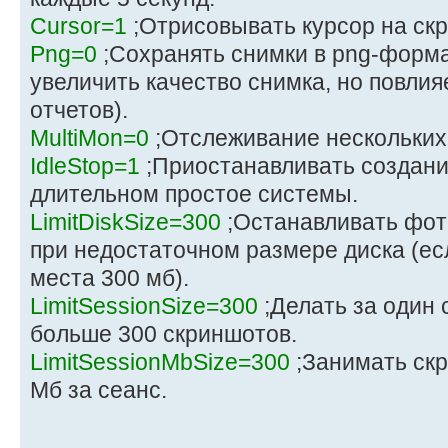
Cursor=1
;Отрисовывать курсор на ск
Png=0
;Сохранять снимки в png-форма
увеличить качество снимка, но повлия
отчетов).
MultiMon=0
;Отслеживание нескольких
IdleStop=1
;Приостанавливать создани
длительном простое системы.
LimitDiskSize=300
;Останавливать фот
при недостаточном размере диска (ес
места 300 мб).
LimitSessionSize=300
;Делать за один
больше 300 скриншотов.
LimitSessionMbSize=300
;Занимать ск
Мб за сеанс.