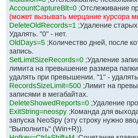
AccountCaptureBlt=0
;Отслеживание п
(может вызывать мерцание курсора 
DeleteOldRecords=1
;Удаление старых 
Удалять. "0" - нет.
OldDays=5
;Количество дней, после ко
запись.
SetLimitSizeRecords=0
;Удаление запи
лимита на превышение размера папки с
удалять при превышении. "1" - удалять
RecordsSizeLimit=500
;Лимит на превы
записями в мегабайтах.
DeleteShowedReports=0
;Удаление пр
ExitString=neospy
;Команда для выхода
запуска NeoSpy (эту строку нужно ввод
"Выполнить" (Win+R)).
Hotkey=Ctrl+Shift+M
;Сочетание клавиш