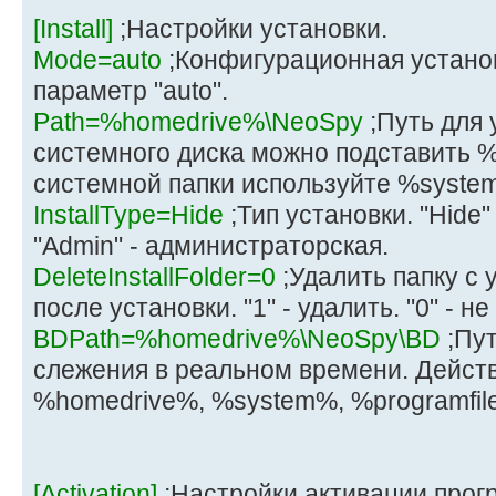
[Install]
;Настройки установки.
Mode=auto
;Конфигурационная устано
параметр "auto".
Path=%homedrive%\NeoSpy
;Путь для 
системного диска можно подставить %
системной папки используйте %syste
InstallType=Hide
;Тип установки. "Hide"
"Admin" - администраторская.
DeleteInstallFolder=0
;Удалить папку с
после установки. "1" - удалить. "0" - не
BDPath=%homedrive%\NeoSpy\BD
;Пут
слежения в реальном времени. Дейст
%homedrive%, %system%, %programfil
[Activation]
;Настройки активации прог