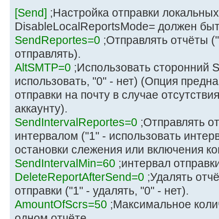
[Send]
;Настройка отправки локальных
DisableLocalReportsMode= должен быть 
SendReportes=0
;Отправлять отчёты ("1
отправлять).
AltSMTP=0
;Использовать сторонний S
использовать, "0" - нет) (Опция предн
отправки на почту в случае отсутстви
аккаунту).
SendIntervalReportes=0
;Отправлять о
интервалом ("1" - использовать интерв
остановки слежения или включения ко
SendIntervalMin=60
;интервал отправки
DeleteReportAfterSend=0
;Удалять отч
отправки ("1" - удалять, "0" - нет).
AmountOfScrs=50
;Максимальное коли
одном отчёте.