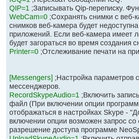
QIP=1
;Записывать Qip-переписку. Фун
WebCam=0
;Сохранять снимки с веб-к
снимков веб-камера будет недоступна
приложений. Если веб-камера имеет л
будет загораться во время создания с
Printer=0
;Отслеживание печати на при
[Messengers]
;Настройка параметров 
мессенджеров.
RecordSkypeAudio=1
;Включить запись
файл (При включении опции програм
отображаться в настройках Skype - "Д
включении опции возможен запрос со
разрешение доступа программе NeoSp
UploadSkypeAudio=1
;Включить отправ