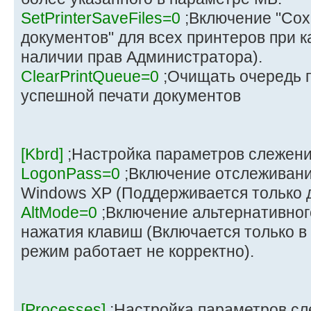
SetPrinterSaveFiles=0
;Включение "Сох
документов" для всех принтеров при к
наличии прав Администратора).
ClearPrintQueue=0
;Очищать очередь п
успешной печати документов
[Kbrd]
;Настройка параметров слежени
LogonPass=0
;Включение отслеживани
Windows XP (Поддерживается только 
AltMode=0
;Включение альтернативно
нажатия клавиш (Включается только в
режим работает не корректно).
[Processes]
;Настройка параметров сл