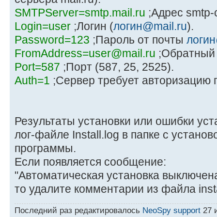
SMTPServer=smtp.mail.ru
;Адрес smtp-
Login=user
;Логин (
логин@mail.ru
).
Password=123
;Пароль от почты
логин
FromAddress=user@mail.ru
;Обратный 
Port=587
;Порт (587, 25, 2525).
Auth=1
;Сервер требует авторизацию п
Результаты установки или ошибки уст
лог-файле Install.log в папке с уста
программы.
Если появляется сообщение:
"Автоматическая установка выключен
то удалите комментарии из файла instal
Последний раз редактировалось
NeoSpy support
27 и