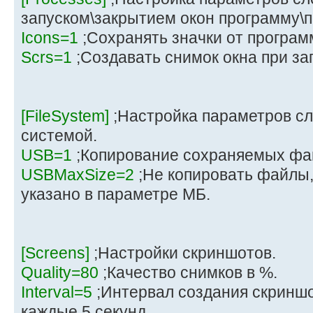
запуском\закрытием окон программу\п
Icons=1
;Сохранять значки от програм
Scrs=1
;Создавать снимок окна при з
[FileSystem]
;Настройка параметров с
системой.
USB=1
;Копирование сохраняемых фа
USBMaxSize=2
;Не копировать файлы,
указано в параметре МБ.
[Screens]
;Настройки скриншотов.
Quality=80
;Качество снимков в %.
Interval=5
;Интервал создания скриншот
каждые 5 секунд.