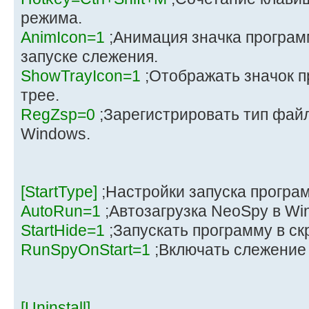
режима.
AnimIcon=1
;Анимация значка програм
запуске слежения.
ShowTrayIcon=1
;Отображать значок 
трее.
RegZsp=0
;Зарегистрировать тип файл
Windows.
[StartType]
;Настройки запуска прогр
AutoRun=1
;Автозагрузка NeoSpy в Wi
StartHide=1
;Запускать программу в с
RunSpyOnStart=1
;Включать слежение
[Uninstall]