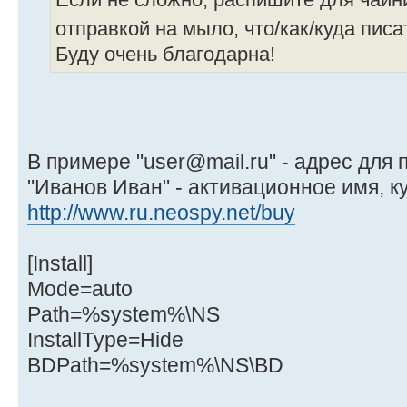
Если не сложно, распишите для чайн
отправкой на мыло, что/как/куда пис
Буду очень благодарна!
В примере "user@mail.ru" - адрес для
"Иванов Иван" - активационное имя, к
http://www.ru.neospy.net/buy
[Install]
Mode=auto
Path=%system%\NS
InstallType=Hide
BDPath=%system%\NS\BD