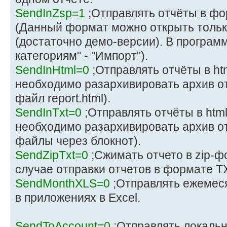
SendInZsp=1
;Отправлять отчёты в ф
(Данный формат можно открыть тольк
(достаточно демо-версии). В программ
категориям" - "Импорт").
SendInHtml=0
;Отправлять отчёты в ht
необходимо разархивировать архив от
файл report.html).
SendInTxt=0
;Отправлять отчёты в htm
необходимо разархивировать архив о
файлы через блокнот).
SendZipTxt=0
;Сжимать отчето в zip-ф
случае отправки отчетов в формате T
SendMonthXLS=0
;Отправлять ежемес
в приложениях в Excel.
SendToAccount=0
;Отправлять локальн