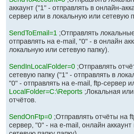
аккаунт ("1" - отправлять в онлайн-аккаун
сервер или в локальную или сетевую п
SendToEmail=1
;Отправлять локальные о
отправлять на e-mail, "0" - в онлайн ак
локальную или сетевую папку).
SendInLocalFolder=0
;Отправлять отчё
сетевую папку ("1" - отправлять в лок
"0" - отправлять на e-mail, ftp-сервер 
LocalFolder=C:\Reports
;Локальная или
отчётов.
SendOnFtp=0
;Отправлять отчёты на ftp
сервер, "0" - на e-mail, онлайн аккаун
сетевую папку папку).