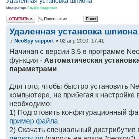
Удаленная установка шпиона
Модератор:
Служба поддержки
Ответить
Удаленная установка шпиона
NeoSpy support
» 02 апр 2010, 17:41
Начиная с версии 3.5 в программе Ne
функция -
Автоматическая установк
параметрами
.
Для того, чтобы быстро установить N
компьютере, не прибегая к настройке 
необходимо:
1) Подготовить конфигурационный ф
пример файла
.
2) Скачать специальный дистрибутив
neospy.zip
(пароль на архив "neospy").