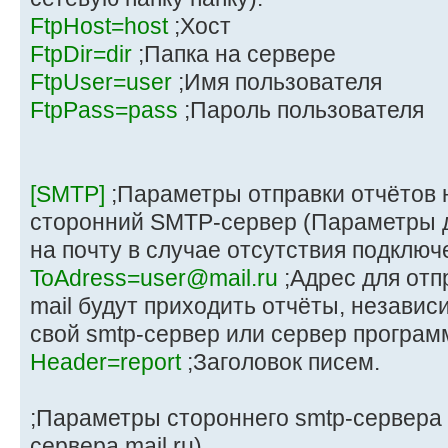
FtpHost=host
;Хост
FtpDir=dir
;Папка на сервере
FtpUser=user
;Имя пользователя
FtpPass=pass
;Пароль пользователя
[SMTP]
;Параметры отправки отчётов н
сторонний SMTP-сервер (Параметры д
на почту в случае отсутствия подключ
ToAdress=user@mail.ru
;Адрес для отпр
mail будут приходить отчёты, независи
свой smtp-сервер или сервер програм
Header=report
;Заголовок писем.
;Параметры стороннего smtp-сервера
сервера mail.ru).