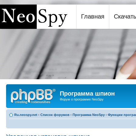
Главная
Скачат
Программа шпион NeoSpy
Программа шпион
Форум о программе NeoSpy
Ru.neospy.net
‹
Список форумов
‹
Программа NeoSpy
‹
Функции прогр