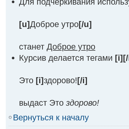
Для подчёркивания исполь
[u]
Доброе утро
[/u]
станет
Доброе утро
Курсив делается тегами
[i][/
Это
[i]
здорово!
[/i]
выдаст Это
здорово!
Вернуться к началу