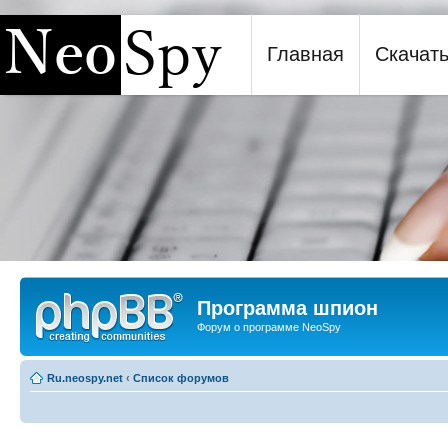
Главная
Скачат
Программа шпион NeoSpy
Программа шпион
Форум о программе NeoSpy
Ru.neospy.net
‹
Список форумов