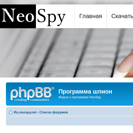
Главная
Скачат
Программа шпион NeoSpy
Программа шпион
Форум о программе NeoSpy
Ru.neospy.net
‹
Список форумов