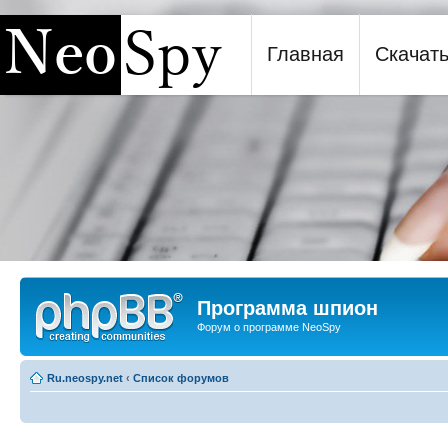
Главная
Скачат
Программа шпион NeoSpy
Программа шпион
Форум о программе NeoSpy
Ru.neospy.net
‹
Список форумов