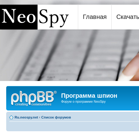
Главная
Скачат
Программа шпион NeoSpy
Программа шпион
Форум о программе NeoSpy
Ru.neospy.net
‹
Список форумов