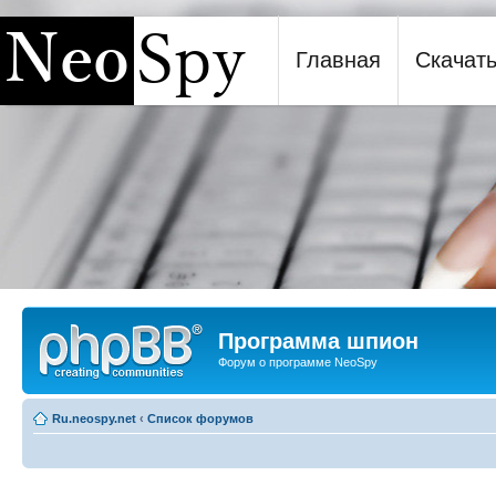
Главная
Скачат
Программа шпион NeoSpy
Программа шпион
Форум о программе NeoSpy
Ru.neospy.net
‹
Список форумов