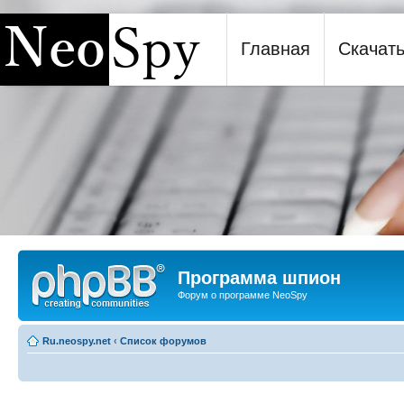
Главная
Скачат
Программа шпион NeoSpy
Программа шпион
Форум о программе NeoSpy
Ru.neospy.net
‹
Список форумов