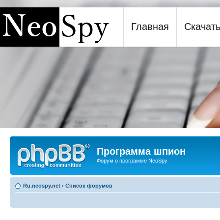
Главная
Скачат
Программа шпион NeoSpy
Программа шпион
Форум о программе NeoSpy
Ru.neospy.net
‹
Список форумов