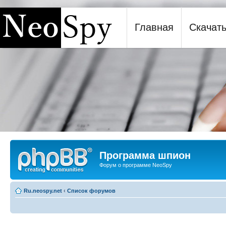
Главная
Скачат
Программа шпион NeoSpy
Программа шпион
Форум о программе NeoSpy
Ru.neospy.net
‹
Список форумов