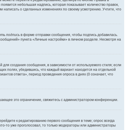
м появится небольшая надпись, которая показывает количество правок,
ми написать о сделанных изменениях по своему усмотрению. Учтите, что
ть подпись
в форме отправки сообщения, чтобы подпись добавилась.
сообщений» пункта «Личные настройки» в личном разделе. Несмотря на
 для создания сообщения, в зависимости от используемого стиля; если
ющих полях, убедившись, что каждый вариант находится на отдельной
иантов ответа», период проведения опроса в днях (0 означает, что
шающее это ограничение, свяжитесь с администратором конференции.
ерейдите к редактированию первого сообщения в теме; опрос всегда
 кто-то уже проголосовал, то только модераторы или администраторы