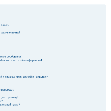
 в них?
т разные цвета?
чные сообщения!
l от кого-то с этой конференции!
й в списках моих друзей и недругов?
и форумам?
стую страницу!
и?
ные мной темы?