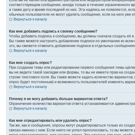
соответствующем сообщении, иногда только в течение ограниченного вр
а также дату и время последней из них. Эта надпись не появляется, е
обычные пользователи не могут удалить сообщение, если на него уже кт
Вернуться к началу
Как мне добавить подпись к своему сообщению?
Чтобы добавить подпись к сообщению, вы должны сначала создать её в
Вы также можете настроить добавление подписи по умолчанию ко всем
это, вы сможете отменить добавление подписи в отдельных сообщения
Вернуться к началу
Как мне создать опрос?
При создании темы или редактировании первого сообщения темы щёлкн
вы не видите такой закладки или формы, то вы не имеете прав на созда
строке текстового поля. Вы также можете задать количество вариантов,
опрос будет постоянным) и возможность пользователей изменять вариан
Вернуться к началу
Почему я не могу добавить больше вариантов ответа?
Ограничение количества вариантов ответа устанавливается администр
Вернуться к началу
Как мне отредактировать или удалить опрос?
Так же, как и сообщения, опросы могут редактироваться только их соз
связан именно с ним. Если никто не успел проголосовать, то вы можете
могут отредактировать или удалить опрос. Это сделано для того, чтобы