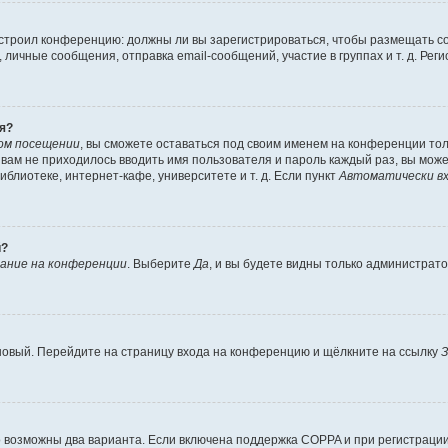
 настроил конференцию: должны ли вы зарегистрироваться, чтобы размещать 
чные сообщения, отправка email-сообщений, участие в группах и т. д. Регис
я?
ом посещении
, вы сможете оставаться под своим именем на конференции тол
ы вам не приходилось вводить имя пользователя и пароль каждый раз, вы мож
блиотеке, интернет-кафе, университете и т. д. Если пункт
Автоматически вх
й?
ание на конференции
. Выберите
Да
, и вы будете видны только администрат
 новый. Перейдите на страницу входа на конференцию и щёлкните на ссылку
З
о возможны два варианта. Если включена поддержка COPPA и при регистрации 