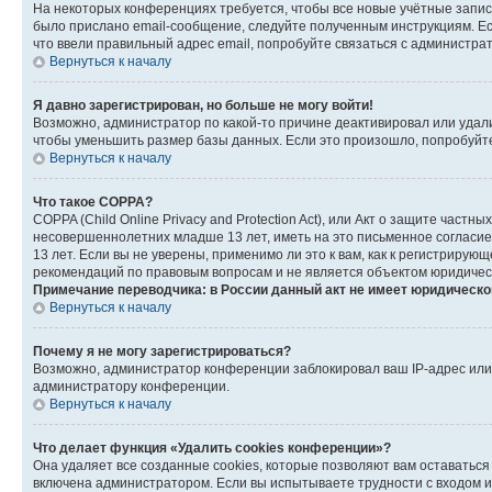
На некоторых конференциях требуется, чтобы все новые учётные запис
было прислано email-сообщение, следуйте полученным инструкциям. Есл
что ввели правильный адрес email, попробуйте связаться с администра
Вернуться к началу
Я давно зарегистрирован, но больше не могу войти!
Возможно, администратор по какой-то причине деактивировал или удал
чтобы уменьшить размер базы данных. Если это произошло, попробуйте 
Вернуться к началу
Что такое COPPA?
COPPA (Child Online Privacy and Protection Act), или Акт о защите час
несовершеннолетних младше 13 лет, иметь на это письменное согласи
13 лет. Если вы не уверены, применимо ли это к вам, как к регистриру
рекомендаций по правовым вопросам и не является объектом юридичес
Примечание переводчика: в России данный акт не имеет юридическо
Вернуться к началу
Почему я не могу зарегистрироваться?
Возможно, администратор конференции заблокировал ваш IP-адрес или 
администратору конференции.
Вернуться к началу
Что делает функция «Удалить cookies конференции»?
Она удаляет все созданные cookies, которые позволяют вам оставатьс
включена администратором. Если вы испытываете трудности с входом и