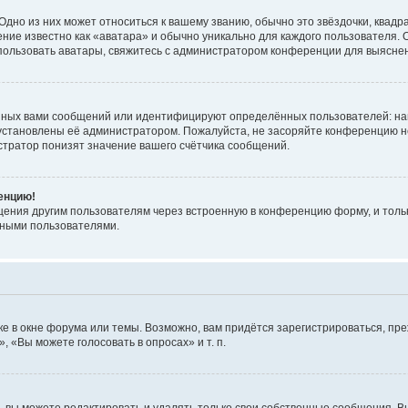
дно из них может относиться к вашему званию, обычно это звёздочки, квадр
ние известно как «аватара» и обычно уникально для каждого пользователя. О
использовать аватары, свяжитесь с администратором конференции для выясне
нных вами сообщений или идентифицируют определённых пользователей: на
установлены её администратором. Пожалуйста, не засоряйте конференцию н
тратор понизят значение вашего счётчика сообщений.
ренцию!
щения другим пользователям через встроенную в конференцию форму, и толь
мными пользователями.
е в окне форума или темы. Возможно, вам придётся зарегистрироваться, пр
 «Вы можете голосовать в опросах» и т. п.
вы можете редактировать и удалять только свои собственные сообщения. В