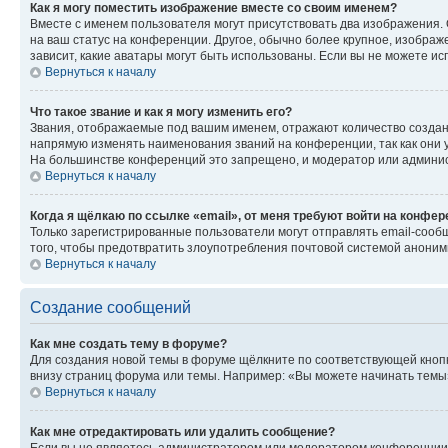
Как я могу поместить изображение вместе со своим именем?
Вместе с именем пользователя могут присутствовать два изображения. О
на ваш статус на конференции. Другое, обычно более крупное, изображе
зависит, какие аватары могут быть использованы. Если вы не можете 
Вернуться к началу
Что такое звание и как я могу изменить его?
Звания, отображаемые под вашим именем, отражают количество созда
напрямую изменять наименования званий на конференции, так как они 
На большинстве конференций это запрещено, и модератор или админис
Вернуться к началу
Когда я щёлкаю по ссылке «email», от меня требуют войти на конфе
Только зарегистрированные пользователи могут отправлять email-сооб
того, чтобы предотвратить злоупотребления почтовой системой анони
Вернуться к началу
Создание сообщений
Как мне создать тему в форуме?
Для создания новой темы в форуме щёлкните по соответствующей кнопк
внизу страниц форума или темы. Например: «Вы можете начинать темы»,
Вернуться к началу
Как мне отредактировать или удалить сообщение?
Если вы не являетесь администратором или модератором конференции, 