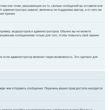
атики или точки, указывающие на то, сколько сообщений вы оставили или
т администратора зависит, включена ли поддержка аватар, и от него же
ния причин.
пример, модераторов и администраторов. Обычно вы не можете
енужными сообщениями только для того, чтобы повысить своё звание.
ко если администратор включил такую возможность. Это сделано для
ежде чем отправить сообщение. Перечень ваших прав доступа находится
ы можете перейти к редактированию, щёлкнув по кнопке
Правка
в