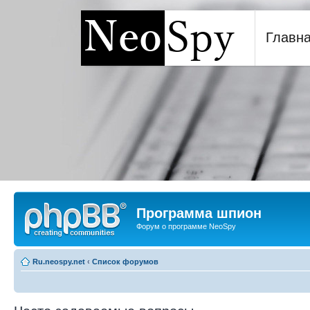
Главн
Программа шпион NeoSp
Программа шпион
Форум о программе NeoSpy
Ru.neospy.net
‹
Список форумов