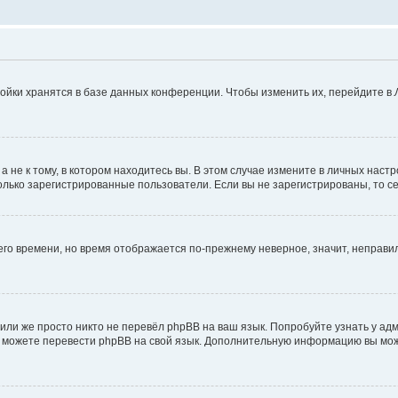
ойки хранятся в базе данных конференции. Чтобы изменить их, перейдите в
не к тому, в котором находитесь вы. В этом случае измените в личных настрой
 только зарегистрированные пользователи. Если вы не зарегистрированы, то с
него времени, но время отображается по-прежнему неверное, значит, неправ
или же просто никто не перевёл phpBB на ваш язык. Попробуйте узнать у ад
ами можете перевести phpBB на свой язык. Дополнительную информацию вы мо