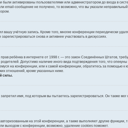
и были активированы пользователями или администратором до входа в систе
и email-сообщение не получено, то возможно, что вы указали неправильный 
тором.
ил вашу учётную запись. Кроме того, многие конференции периодически уда
зарегистрироваться снова и активнее участвовать в дискуссиях.
тных прав ребёнка в интернете от 1998 г. — это закон Соединённых Штатов, т
е родителей. Допустимо наличие иного вида подтверждения того, что опек
ющемуся на конференции, или к самой конференции, обратитесь за помощью к 
ких отношений, кроме указанных ниже.
й силы.
запретил имя, под которым вы пытаетесь зарегистрироваться. Он также мог
я авторизованным на этой конференции, а также выполняют другие функции, 
ли выходом с конференции, возможно, удаление cookies поможет.