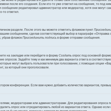
емени после его создания. Если кто-то уже ответил на сообщение, то под ни
сли сообщение редактировал администратор или модератор, хотя они могут са
о-то ответил.
 личном разделе. После этого вы можете отметить флажком пункт
Присоедини
 вашим сообщениям, сделав соответствующий выбор в параграфе «Отправка 
х, убрав флажок
Присоединить подпись
в форме отправки сообщения.
ите на закладке или перейдите в форму
Создать опрос
под основной формой
ние опросов. Задайте тему и как минимум два варианта ответа в соответству
 которые могут выбрать пользователи при голосовании, с помощью опции «Вар
т, за который они проголосовали.
атором конференции. Если вам нужно добавить количество вариантов, превы
дателями, модераторами или администраторами. Для редактирования опроса п
 удалить опрос или отредактировать любой из вариантов ответа. Однако если
 нельзя было менять варианты ответов во время голосования.