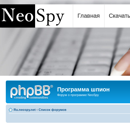
Главная
Скачат
Программа шпион NeoSpy
Программа шпион
Форум о программе NeoSpy
Ru.neospy.net
‹
Список форумов