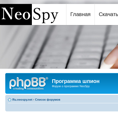
Главная
Скачат
Программа шпион NeoSpy
Программа шпион
Форум о программе NeoSpy
Ru.neospy.net
‹
Список форумов