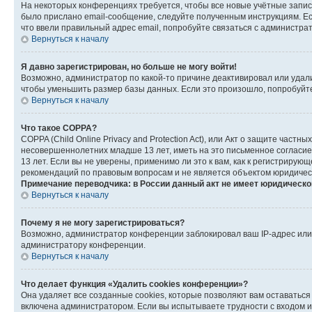
На некоторых конференциях требуется, чтобы все новые учётные запис
было прислано email-сообщение, следуйте полученным инструкциям. Есл
что ввели правильный адрес email, попробуйте связаться с администра
Вернуться к началу
Я давно зарегистрирован, но больше не могу войти!
Возможно, администратор по какой-то причине деактивировал или удал
чтобы уменьшить размер базы данных. Если это произошло, попробуйте 
Вернуться к началу
Что такое COPPA?
COPPA (Child Online Privacy and Protection Act), или Акт о защите час
несовершеннолетних младше 13 лет, иметь на это письменное согласи
13 лет. Если вы не уверены, применимо ли это к вам, как к регистриру
рекомендаций по правовым вопросам и не является объектом юридичес
Примечание переводчика: в России данный акт не имеет юридическо
Вернуться к началу
Почему я не могу зарегистрироваться?
Возможно, администратор конференции заблокировал ваш IP-адрес или 
администратору конференции.
Вернуться к началу
Что делает функция «Удалить cookies конференции»?
Она удаляет все созданные cookies, которые позволяют вам оставатьс
включена администратором. Если вы испытываете трудности с входом и