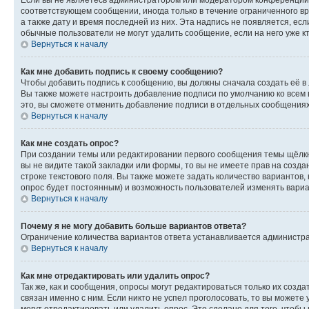
соответствующем сообщении, иногда только в течение ограниченного вр
а также дату и время последней из них. Эта надпись не появляется, е
обычные пользователи не могут удалить сообщение, если на него уже кт
Вернуться к началу
Как мне добавить подпись к своему сообщению?
Чтобы добавить подпись к сообщению, вы должны сначала создать её в
Вы также можете настроить добавление подписи по умолчанию ко всем
это, вы сможете отменить добавление подписи в отдельных сообщения
Вернуться к началу
Как мне создать опрос?
При создании темы или редактировании первого сообщения темы щёлкн
вы не видите такой закладки или формы, то вы не имеете прав на созда
строке текстового поля. Вы также можете задать количество вариантов,
опрос будет постоянным) и возможность пользователей изменять вариан
Вернуться к началу
Почему я не могу добавить больше вариантов ответа?
Ограничение количества вариантов ответа устанавливается администр
Вернуться к началу
Как мне отредактировать или удалить опрос?
Так же, как и сообщения, опросы могут редактироваться только их соз
связан именно с ним. Если никто не успел проголосовать, то вы можете
могут отредактировать или удалить опрос. Это сделано для того, чтобы