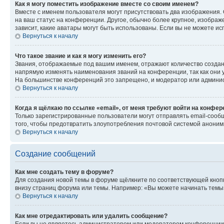
Как я могу поместить изображение вместе со своим именем?
Вместе с именем пользователя могут присутствовать два изображения. О
на ваш статус на конференции. Другое, обычно более крупное, изображе
зависит, какие аватары могут быть использованы. Если вы не можете 
Вернуться к началу
Что такое звание и как я могу изменить его?
Звания, отображаемые под вашим именем, отражают количество созда
напрямую изменять наименования званий на конференции, так как они 
На большинстве конференций это запрещено, и модератор или админис
Вернуться к началу
Когда я щёлкаю по ссылке «email», от меня требуют войти на конфе
Только зарегистрированные пользователи могут отправлять email-сооб
того, чтобы предотвратить злоупотребления почтовой системой анони
Вернуться к началу
Создание сообщений
Как мне создать тему в форуме?
Для создания новой темы в форуме щёлкните по соответствующей кнопк
внизу страниц форума или темы. Например: «Вы можете начинать темы»,
Вернуться к началу
Как мне отредактировать или удалить сообщение?
Если вы не являетесь администратором или модератором конференции, 