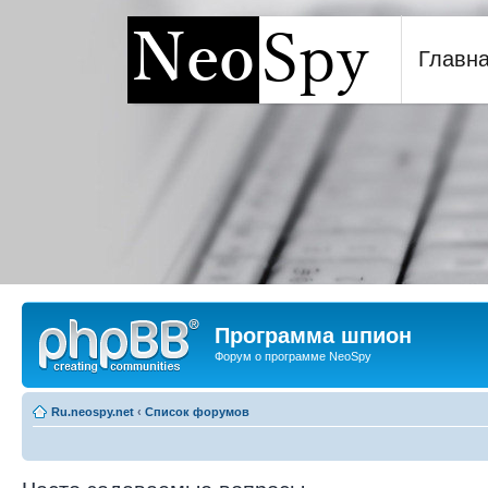
Главн
Программа шпион NeoSp
Программа шпион
Форум о программе NeoSpy
Ru.neospy.net
‹
Список форумов