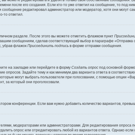
емени после его создания. Если кто-то уже ответил на сообщение, то под ни
сли сообщение редактировал администратор или модератор, хотя они могут са
о-то ответил.
 личном разделе. После этого вы можете отметить флажком пункт
Присоедини
 вашим сообщениям, сделав соответствующий выбор в параграфе «Отправка 
х, убрав флажок
Присоединить подпись
в форме отправки сообщения.
ите на закладке или перейдите в форму
Создать опрос
под основной формой
ние опросов. Задайте тему и как минимум два варианта ответа в соответству
 которые могут выбрать пользователи при голосовании, с помощью опции «Вар
т, за который они проголосовали.
атором конференции. Если вам нужно добавить количество вариантов, превы
дателями, модераторами или администраторами. Для редактирования опроса п
 удалить опрос или отредактировать любой из вариантов ответа. Однако если
 нельзя было менять варианты ответов во время голосования.