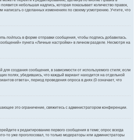
м появится небольшая надпись, которая показывает количество правок,
ми написать о сделанных изменениях по своему усмотрению. Учтите, что
ть подпись
в форме отправки сообщения, чтобы подпись добавилась.
сообщений» пункта «Личные настройки» в личном разделе. Несмотря на
 для создания сообщения, в зависимости от используемого стиля; если
ющих полях, убедившись, что каждый вариант находится на отдельной
иантов ответа», период проведения опроса в днях (0 означает, что
шающее это ограничение, свяжитесь с администратором конференции.
ерейдите к редактированию первого сообщения в теме; опрос всегда
 кто-то уже проголосовал, то только модераторы или администраторы