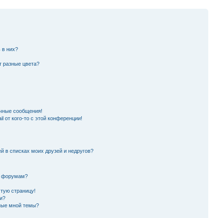
 в них?
т разные цвета?
чные сообщения!
l от кого-то с этой конференции!
й в списках моих друзей и недругов?
и форумам?
стую страницу!
и?
ные мной темы?