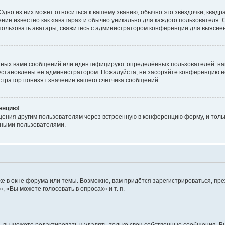
дно из них может относиться к вашему званию, обычно это звёздочки, квадр
ние известно как «аватара» и обычно уникально для каждого пользователя. О
использовать аватары, свяжитесь с администратором конференции для выясне
нных вами сообщений или идентифицируют определённых пользователей: на
установлены её администратором. Пожалуйста, не засоряйте конференцию н
тратор понизят значение вашего счётчика сообщений.
ренцию!
щения другим пользователям через встроенную в конференцию форму, и толь
мными пользователями.
е в окне форума или темы. Возможно, вам придётся зарегистрироваться, пр
 «Вы можете голосовать в опросах» и т. п.
вы можете редактировать и удалять только свои собственные сообщения. В