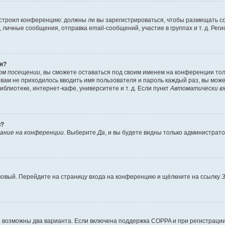
 настроил конференцию: должны ли вы зарегистрироваться, чтобы размещать 
чные сообщения, отправка email-сообщений, участие в группах и т. д. Регис
я?
ом посещении
, вы сможете оставаться под своим именем на конференции тол
ы вам не приходилось вводить имя пользователя и пароль каждый раз, вы мож
блиотеке, интернет-кафе, университете и т. д. Если пункт
Автоматически вх
й?
ание на конференции
. Выберите
Да
, и вы будете видны только администрат
 новый. Перейдите на страницу входа на конференцию и щёлкните на ссылку
З
о возможны два варианта. Если включена поддержка COPPA и при регистрации 