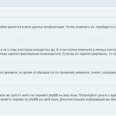
ойки хранятся в базе данных конференции. Чтобы изменить их, перейдите в
не к тому, в котором находитесь вы. В этом случае измените в личных настрой
 только зарегистрированные пользователи. Если вы не зарегистрированы, то с
него времени, но время отображается по-прежнему неверное, значит, неправ
или же просто никто не перевёл phpBB на ваш язык. Попробуйте узнать у ад
ами можете перевести phpBB на свой язык. Дополнительную информацию вы мо