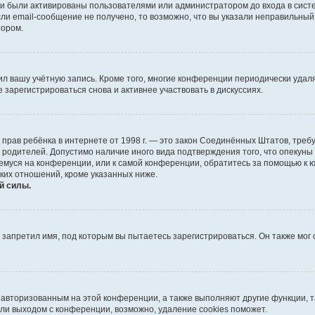
и были активированы пользователями или администратором до входа в систе
и email-сообщение не получено, то возможно, что вы указали неправильный 
тором.
ил вашу учётную запись. Кроме того, многие конференции периодически уда
зарегистрироваться снова и активнее участвовать в дискуссиях.
тных прав ребёнка в интернете от 1998 г. — это закон Соединённых Штатов, т
е родителей. Допустимо наличие иного вида подтверждения того, что опек
ющемуся на конференции, или к самой конференции, обратитесь за помощью к 
ких отношений, кроме указанных ниже.
й силы.
запретил имя, под которым вы пытаетесь зарегистрироваться. Он также мог
я авторизованным на этой конференции, а также выполняют другие функции, 
ли выходом с конференции, возможно, удаление cookies поможет.