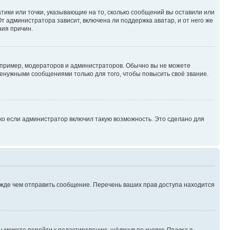
атики или точки, указывающие на то, сколько сообщений вы оставили или
т администратора зависит, включена ли поддержка аватар, и от него же
ния причин.
пример, модераторов и администраторов. Обычно вы не можете
енужными сообщениями только для того, чтобы повысить своё звание.
ко если администратор включил такую возможность. Это сделано для
ежде чем отправить сообщение. Перечень ваших прав доступа находится
ы можете перейти к редактированию, щёлкнув по кнопке
Правка
в