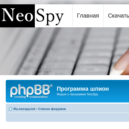
Главная
Скачат
Программа шпион NeoSpy
Программа шпион
Форум о программе NeoSpy
Ru.neospy.net
‹
Список форумов