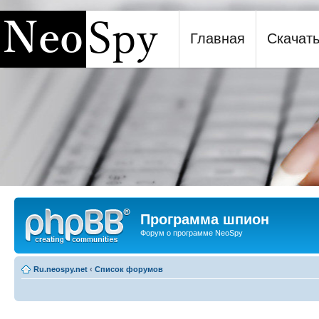
Главная
Скачат
Программа шпион NeoSpy
Программа шпион
Форум о программе NeoSpy
Ru.neospy.net
‹
Список форумов