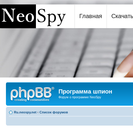
Главная
Скачат
Программа шпион NeoSpy
Программа шпион
Форум о программе NeoSpy
Ru.neospy.net
‹
Список форумов