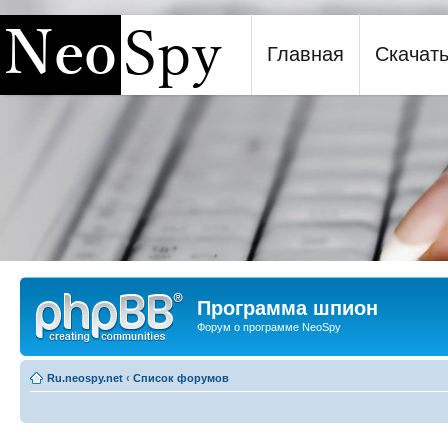
Главная
Скачат
Программа шпион NeoSpy
Программа шпион
Форум о программе NeoSpy
Ru.neospy.net
‹
Список форумов