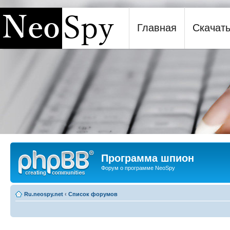
Главная
Скачат
Программа шпион NeoSpy
Программа шпион
Форум о программе NeoSpy
Ru.neospy.net
‹
Список форумов