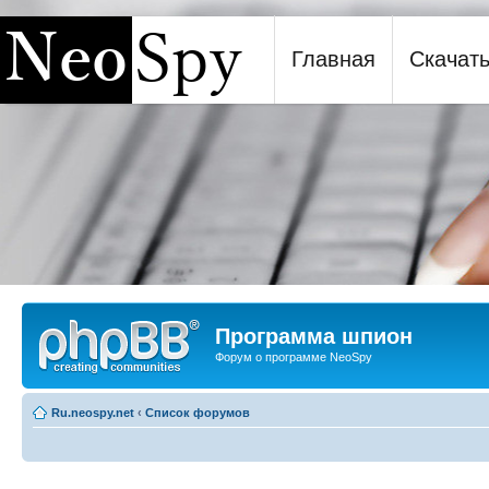
Главная
Скачат
Программа шпион NeoSpy
Программа шпион
Форум о программе NeoSpy
Ru.neospy.net
‹
Список форумов