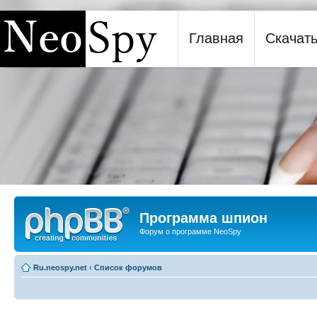
Главная
Скачат
Программа шпион NeoSpy
Программа шпион
Форум о программе NeoSpy
Ru.neospy.net
‹
Список форумов