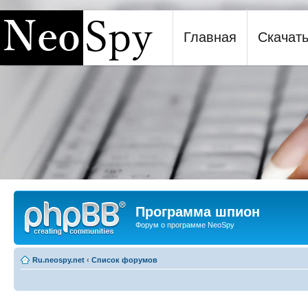
Главная
Скачат
Программа шпион NeoSpy
Программа шпион
Форум о программе NeoSpy
Ru.neospy.net
‹
Список форумов