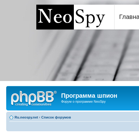
Главн
Программа шпион NeoSp
Программа шпион
Форум о программе NeoSpy
Ru.neospy.net
‹
Список форумов