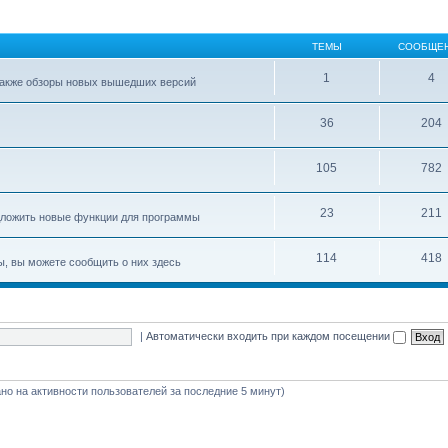
ТЕМЫ
СООБЩЕ
1
4
 также обзоры новых вышедших версий
36
204
105
782
23
211
едложить новые функции для программы
114
418
ы, вы можете сообщить о них здесь
|
Автоматически входить при каждом посещении
вано на активности пользователей за последние 5 минут)