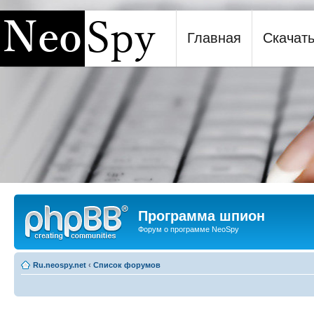
Главная
Скачат
Программа шпион NeoSpy
Программа шпион
Форум о программе NeoSpy
Ru.neospy.net
‹
Список форумов