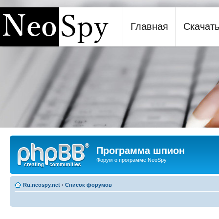
Главная
Скачат
Программа шпион NeoSpy
Программа шпион
Форум о программе NeoSpy
Ru.neospy.net
‹
Список форумов