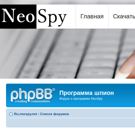
Главная
Скачат
Программа шпион NeoSpy
Программа шпион
Форум о программе NeoSpy
Ru.neospy.net
‹
Список форумов