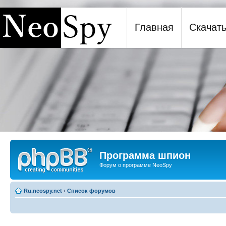
Главная
Скачат
Программа шпион NeoSpy
Программа шпион
Форум о программе NeoSpy
Ru.neospy.net
‹
Список форумов