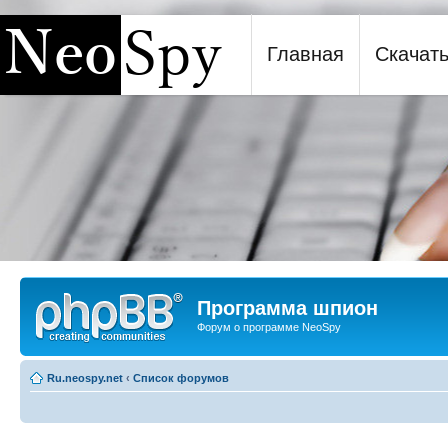
Главная
Скачат
Программа шпион NeoSpy
Программа шпион
Форум о программе NeoSpy
Ru.neospy.net
‹
Список форумов