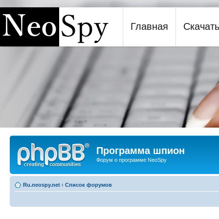
Главная
Скачат
Программа шпион NeoSpy
Программа шпион
Форум о программе NeoSpy
Ru.neospy.net
‹
Список форумов