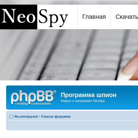
Главная
Скачат
Программа шпион NeoSpy
Программа шпион
Форум о программе NeoSpy
Ru.neospy.net
‹
Список форумов