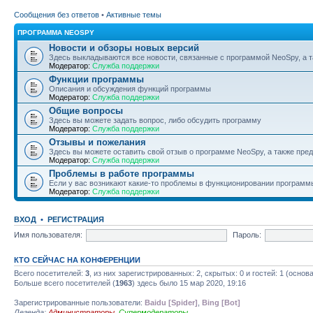
Сообщения без ответов
•
Активные темы
ПРОГРАММА NEOSPY
Новости и обзоры новых версий
Здесь выкладываются все новости, связанные с программой NeoSpy, а
Модератор:
Служба поддержки
Функции программы
Описания и обсуждения функций программы
Модератор:
Служба поддержки
Общие вопросы
Здесь вы можете задать вопрос, либо обсудить программу
Модератор:
Служба поддержки
Отзывы и пожелания
Здесь вы можете оставить свой отзыв о программе NeoSpy, а также пр
Модератор:
Служба поддержки
Проблемы в работе программы
Если у вас возникают какие-то проблемы в функционировании программ
Модератор:
Служба поддержки
ВХОД
•
РЕГИСТРАЦИЯ
Имя пользователя:
Пароль:
КТО СЕЙЧАС НА КОНФЕРЕНЦИИ
Всего посетителей:
3
, из них зарегистрированных: 2, скрытых: 0 и гостей: 1 (осно
Больше всего посетителей (
1963
) здесь было 15 мар 2020, 19:16
Зарегистрированные пользователи:
Baidu [Spider]
,
Bing [Bot]
Легенда:
Администраторы
,
Супермодераторы