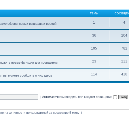
ТЕМЫ
СООБЩЕ
1
4
 также обзоры новых вышедших версий
36
204
105
782
23
211
едложить новые функции для программы
114
418
ы, вы можете сообщить о них здесь
|
Автоматически входить при каждом посещении
вано на активности пользователей за последние 5 минут)