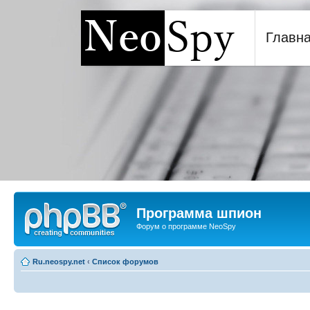
Главн
Программа шпион NeoSp
Программа шпион
Форум о программе NeoSpy
Ru.neospy.net
‹
Список форумов