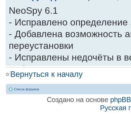
NeoSpy 6.1
- Исправлено определение 
- Добавлена возможность а
переустановки
- Исправлены недочёты в в
добавлена возможность зап
Вернуться к началу
всех пользователей сервер
- Добавлена возможность з
Список форумов
Создано на основе
phpB
StereoMix в настройках ау
Русская 
Re: История изменени