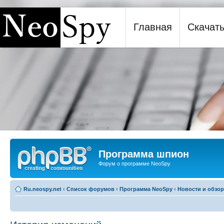
Главная
Скачат
Программа шпион NeoSpy
Программа шпион
Форум о программе NeoSpy
Ru.neospy.net
‹
Список форумов
‹
Программа NeoSpy
‹
Новости и обзо