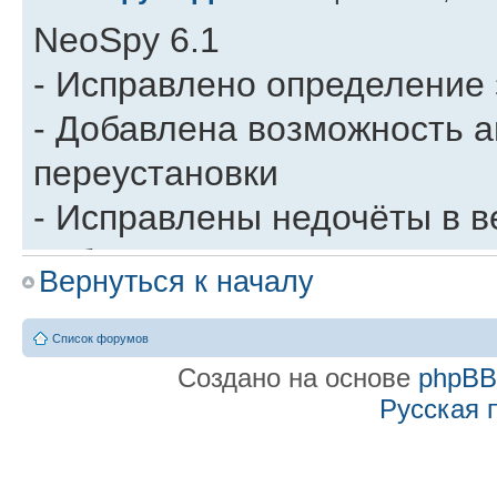
NeoSpy 6.1
- Исправлено определение 
- Добавлена возможность а
переустановки
- Исправлены недочёты в в
добавлена возможность зап
Вернуться к началу
всех пользователей сервер
- Добавлена возможность з
Список форумов
Создано на основе
phpB
StereoMix в настройках ау
Русская 
Re: История изменени