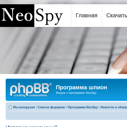
Главная
Скачат
Программа шпион NeoSpy
Программа шпион
Форум о программе NeoSpy
Ru.neospy.net
‹
Список форумов
‹
Программа NeoSpy
‹
Новости и обзо