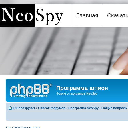
Главная
Скачат
Программа шпион NeoSpy
Программа шпион
Форум о программе NeoSpy
Ru.neospy.net
‹
Список форумов
‹
Программа NeoSpy
‹
Общие вопросы