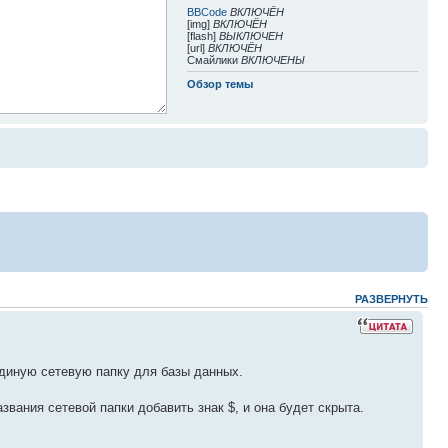
BBCode
ВКЛЮЧЁН
[img]
ВКЛЮЧЁН
[flash]
ВЫКЛЮЧЕН
[url]
ВКЛЮЧЁН
Смайлики
ВКЛЮЧЕНЫ
Обзор темы
РАЗВЕРНУТЬ
диную сетевую папку для базы данных.
вания сетевой папки добавить знак $, и она будет скрыта.