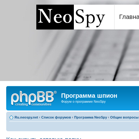
Главн
Программа шпион NeoSp
Программа шпион
Форум о программе NeoSpy
Ru.neospy.net
‹
Список форумов
‹
Программа NeoSpy
‹
Общие вопросы