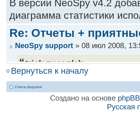
В версии NeoSpy v4.2 доба
диаграмма статистики испо
Re: Отчеты + приятны
NeoSpy support
» 08 июл 2008, 13:
trick писал(а):
Вернуться к началу
Возможно ли сделать что 
что персонаж делал на оп
Список форумов
Создано на основе
phpB
кейлоги.
Русская 