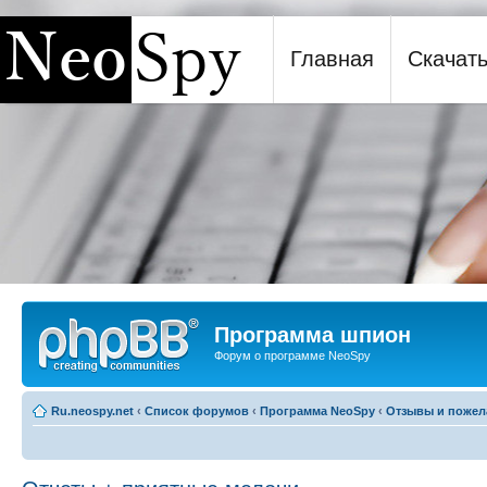
Главная
Скачат
Программа шпион NeoSpy
Программа шпион
Форум о программе NeoSpy
Ru.neospy.net
‹
Список форумов
‹
Программа NeoSpy
‹
Отзывы и пожел